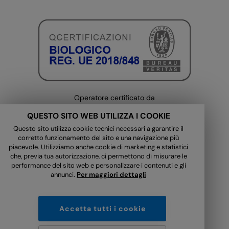
Operatore certificato da
Qcertificazioni (IT-BIO-014)
QUESTO SITO WEB UTILIZZA I COOKIE
Questo sito utilizza cookie tecnici necessari a garantire il
corretto funzionamento del sito e una navigazione più
Condizioni generali di contratto
piacevole. Utilizziamo anche cookie di marketing e statistici
che, previa tua autorizzazione, ci permettono di misurare le
Metodi e spese di spedizione
performance del sito web e personalizzare i contenuti e gli
Informativa Newsletter
annunci.
Per maggiori dettagli
Mappa del sito
Privacy Policy
Cookie Policy
Accetta tutti i cookie