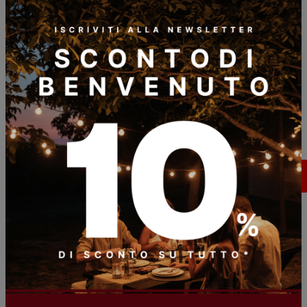
Scopri i nostri
Value proposition
prodotti
Appetibilia permette di accedere ad un’esperienza in
cui si fondono piacere sensoriale e arricchimento
culturale, offre prodotti artigianali rari, esclusivi e di
qualità e insegna un metodo pratico per esplorare con
consapevolezza il mondo della gastronomia.
Affianca inoltre aziende desiderose di essere guidate