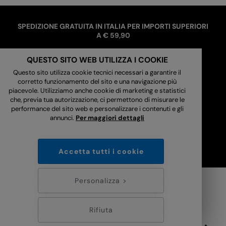
SPEDIZIONE GRATUITA IN ITALIA PER IMPORTI SUPERIORI
A € 59,90
Tempi di consegna in Italia: 3/4 giorni lavorativi
QUESTO SITO WEB UTILIZZA I COOKIE
Questo sito utilizza cookie tecnici necessari a garantire il
corretto funzionamento del sito e una navigazione più
piacevole. Utilizziamo anche cookie di marketing e statistici
che, previa tua autorizzazione, ci permettono di misurare le
performance del sito web e personalizzare i contenuti e gli
annunci.
Per maggiori dettagli
Accetta tutti i cookie
Personalizza >
ISCRIVITI ALLA NOSTRA NEWSLETTER
Rifiuta