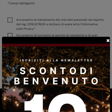
*Campi obbligatori
Acconsento al trattamento dei miei dati personali nel rispetto
del reg. 2016/679/UE e dichiaro di avere letto
l'informativa
sulla Privacy
*
Acconsento di iscrivermi al servizio di newsletter e di aver
×
preso visione della relativa
informativa
e all’
informativa sul
trattamento dei dati personali
dettate in conformità al
Reg.
2016/679/EU
in materia di Privacy.
Invia
SPEDIZIONE GRATUITA IN ITALIA PER IMPORTI SUPERIORI
A € 59,90